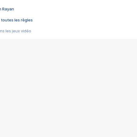
im Rayan
 toutes les règles
s les jeux vidéo
us choquant de Rockstar ? - Le scandale BULLY
e plus moche de Steam
du RÊVE tourne au CAUCHEMAR
pendant 8 heures
it… à tort
umiliés par un jeu vidéo
ire - Final Fantasy 8
ti un empire - Age of Empires
story DOFUS