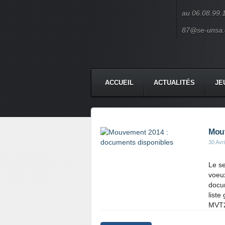
au 06.08.99.
87@se-unsa.
ACCUEIL
ACTUALITÉS
JE
CONTACT
Mouv
30 Avr
Le se
voeux
docum
liste
MVT2