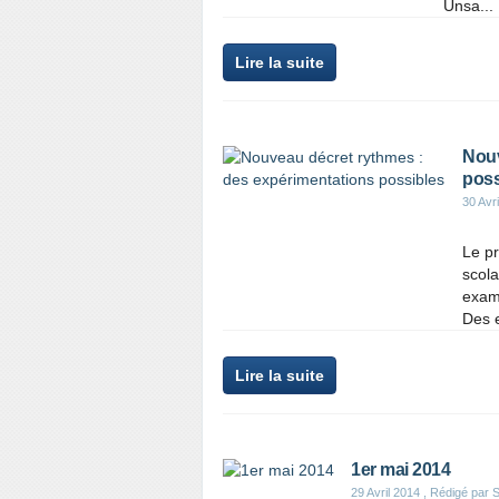
Unsa...
Lire la suite
Nouv
poss
30 Avr
Le pr
scola
exami
Des e
Lire la suite
1er mai 2014
29 Avril 2014
, Rédigé par