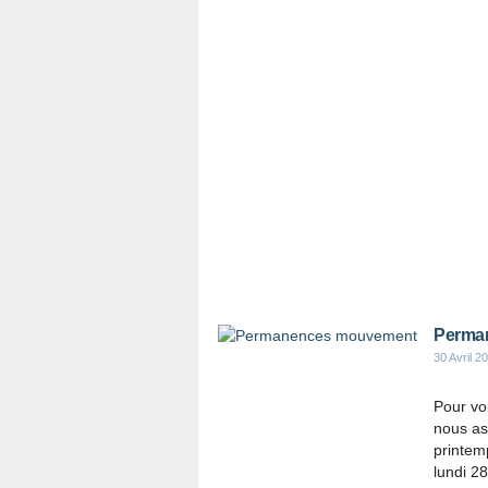
Perma
30 Avril 2
Pour vo
nous as
printemp
lundi 28