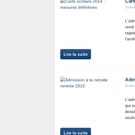
Cart
24 Avr
L'adm
rend
rejet
l'arr
Lire la suite
Admi
24 Avr
L'adm
qui s
dossi
souha
Lire la suite