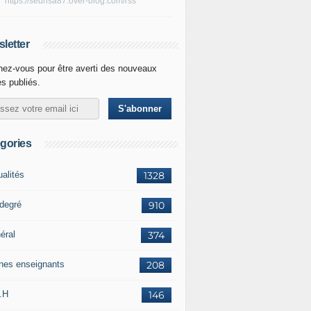
https://seunsa87.over-blog.com/rss
letter
ez-vous pour être averti des nouveaux
es publiés.
gories
ualités
1328
 degré
910
éral
374
nes enseignants
208
.H
146