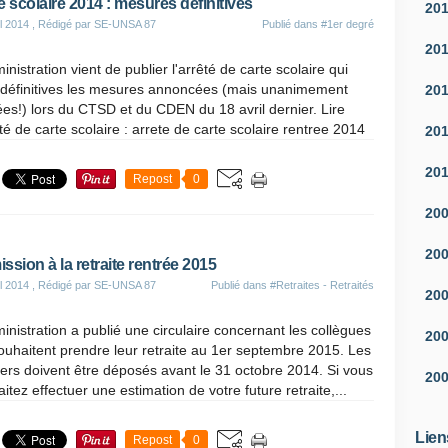
e scolaire 2014 : mesures définitives
20
il 2014
, Rédigé par SE-UNSA 87
Publié dans
#1er degré
20
inistration vient de publier l'arrêté de carte scolaire qui
 définitives les mesures annoncées (mais unanimement
20
ées!) lors du CTSD et du CDEN du 18 avril dernier. Lire
êté de carte scolaire : arrete de carte scolaire rentree 2014
20
20
Repost
0
20
20
ssion à la retraite rentrée 2015
il 2014
, Rédigé par SE-UNSA 87
Publié dans
#Retraites - Retraités
20
inistration a publié une circulaire concernant les collègues
20
ouhaitent prendre leur retraite au 1er septembre 2015. Les
ers doivent être déposés avant le 31 octobre 2014. Si vous
20
itez effectuer une estimation de votre future retraite,...
Lien
Repost
0