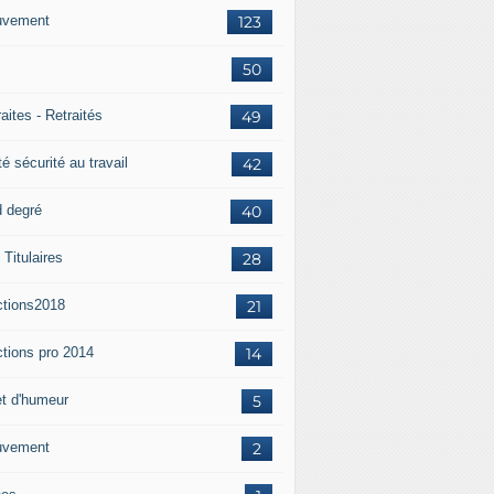
vement
123
50
aites - Retraités
49
é sécurité au travail
42
d degré
40
Titulaires
28
ctions2018
21
ctions pro 2014
14
et d'humeur
5
vement
2