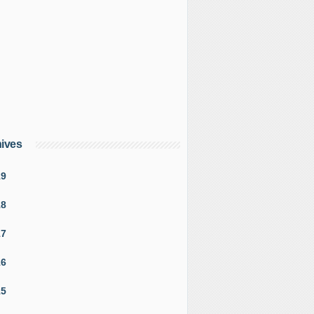
ives
19
18
17
16
15