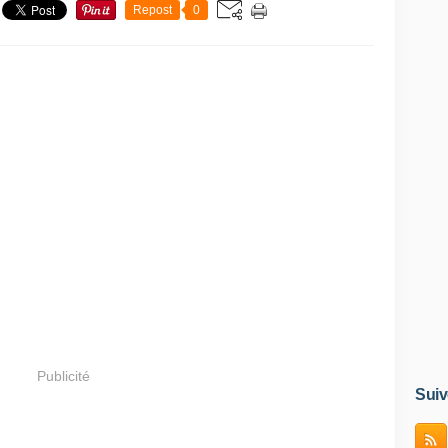
Repost
0
Publicité
Suiv