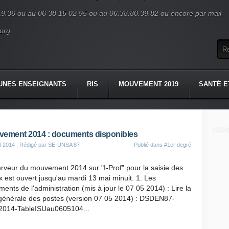
19.36 ou au 06 38 15 02 95 ou au 06.38.80.39.82 ou encore par mail
org
UNES ENSEIGNANTS
RIS
MOUVEMENT 2019
SANTÉ E
ement 2014 : documents disponibles
il 2014
, Rédigé par SE-UNSA 87
Publié dans
#1er degré
rveur du mouvement 2014 sur "I-Prof" pour la saisie des
 est ouvert jusqu'au mardi 13 mai minuit. 1. Les
ents de l'administration (mis à jour le 07 05 2014) : Lire la
 générale des postes (version 07 05 2014) : DSDEN87-
014-TableISUau0605104...