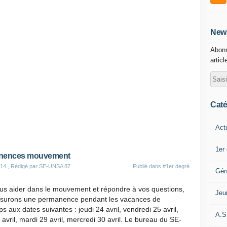
News
Abonn
articl
Caté
Act
1er
nences mouvement
014
, Rédigé par SE-UNSA 87
Publié dans
#1er degré
Gén
us aider dans le mouvement et répondre à vos questions,
Jeu
surons une permanence pendant les vacances de
s aux dates suivantes : jeudi 24 avril, vendredi 25 avril,
A.S
 avril, mardi 29 avril, mercredi 30 avril. Le bureau du SE-