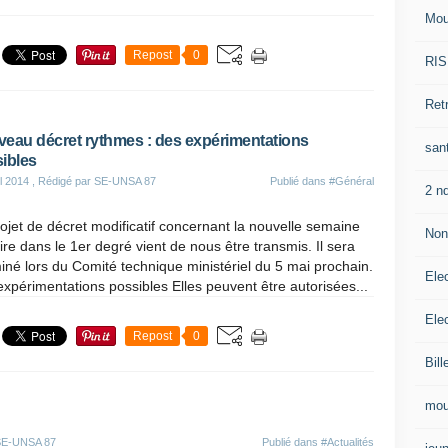
Mou
Repost
0
RIS
Retr
eau décret rythmes : des expérimentations
sant
ibles
il 2014
, Rédigé par SE-UNSA 87
Publié dans
#Général
2 n
ojet de décret modificatif concernant la nouvelle semaine
Non 
ire dans le 1er degré vient de nous être transmis. Il sera
né lors du Comité technique ministériel du 5 mai prochain.
Ele
xpérimentations possibles Elles peuvent être autorisées...
Ele
Repost
0
Bill
mou
 SE-UNSA 87
Publié dans
#Actualités