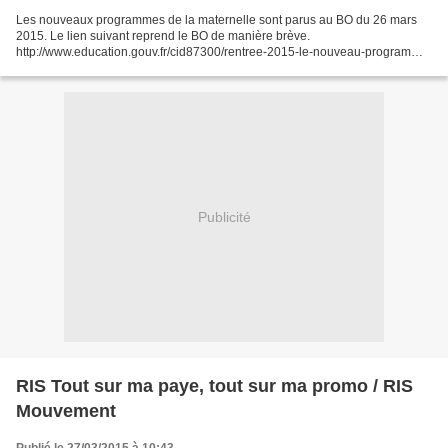
Les nouveaux programmes de la maternelle sont parus au BO du 26 mars
2015. Le lien suivant reprend le BO de manière brève.
http://www.education.gouv.fr/cid87300/rentree-2015-le-nouveau-programme-
de-l-ecole-maternelle.html Ils sont aussi téléchargeables...
Publicité
RIS Tout sur ma paye, tout sur ma promo / RIS
Mouvement