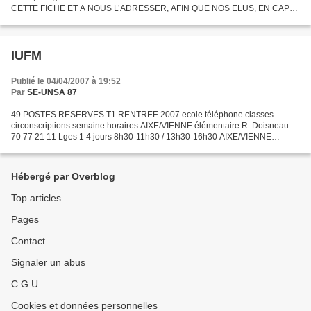
CETTE FICHE ET A NOUS L’ADRESSER, AFIN QUE NOS ELUS, EN CAPD,
PUISSENT VERIFIER VOTRE BAREME ET SUIVRE VOTRE
MOUVEMENT,...
IUFM
Publié le 04/04/2007 à 19:52
Par
SE-UNSA 87
49 POSTES RESERVES T1 RENTREE 2007 ecole téléphone classes
circonscriptions semaine horaires AIXE/VIENNE élémentaire R. Doisneau
70 77 21 11 Lges 1 4 jours 8h30-11h30 / 13h30-16h30 AIXE/VIENNE
maternelle 70 77 27 6 Lges 1 4 jours 8h30-11h30 / 13h30-16h30...
Hébergé par Overblog
Top articles
Pages
Contact
Signaler un abus
C.G.U.
Cookies et données personnelles