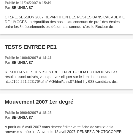
Publié le 11/04/2007 à 15:49
Par
SE-UNSA 87
C.R.P.E. SESSION 2007 REPARTITION DES POSTES DANS L’ACADEMIE
DE LIMOGES La répartition des postes au concours de prof. des écoles
entre les 3 départements est désormais connue, c’est le Recteur de
l’Académie de Limoges qui a établi cette répartition après...
TESTS ENTREE PE1
Publié le 10/04/2007 à 14:41
Par
SE-UNSA 87
RESULTATS DES TESTS ENTREE EN PE1 - IUFM DU LIMOUSIN Les
résultats sont arrivés, vous pouvez cliquer sur le lien ci-dessous :
http://195.221.223.76/iufm/IMG/html/tests07.html Il y 628 candidats de
retenus à l'issue des tests. Pour plus de renseignements,...
Mouvement 2007 1er degré
Publié le 09/04/2007 à 18:46
Par
SE-UNSA 87
A partir du 6 avril 2007 vous devrez éditer votre fiche de vœux* et la
renvoyer signée à l’IA avant le 18 avril 2007. PENSEZ A PHOTOCOPIER