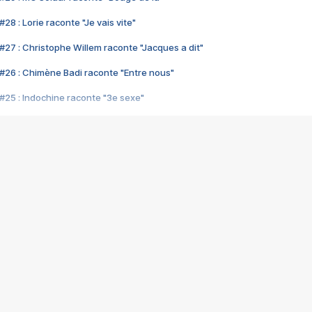
28 : Lorie raconte "Je vais vite"
#27 : Christophe Willem raconte "Jacques a dit"
#26 : Chimène Badi raconte "Entre nous"
#25 : Indochine raconte "3e sexe"
#24 : Zaho raconte "C'est chelou"
#23 : Patrick Bruel raconte "Au café des délices"
#22 : Kyo raconte "Le chemin"
#21 : Nolwenn Leroy raconte "Cassé"
#20 : Patrick Hernandez raconte "Born to be alive"
#19 : Lorie raconte "Près de moi"
#18 : Michael Jones raconte "A nos actes manqués" (avec Jean-Jacque
#17 : Khaled raconte "Aïcha"