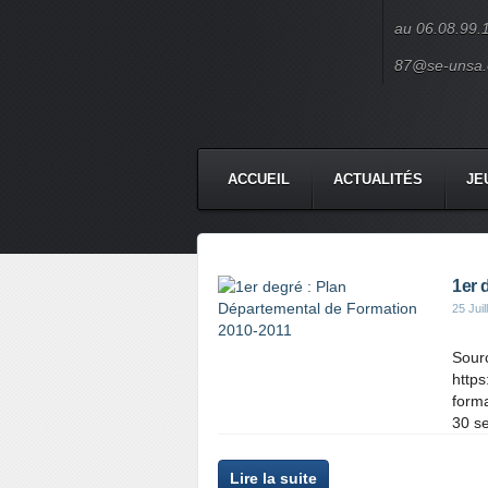
au 06.08.99.
87@se-unsa.
ACCUEIL
ACTUALITÉS
JE
CONTACT
1er 
25 Juil
Sourc
https
forma
30 se
Lire la suite