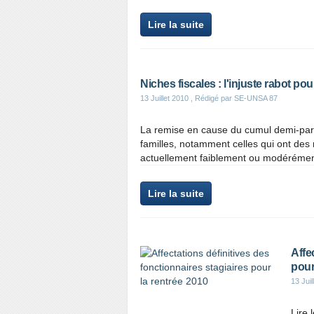
Lire la suite
Niches fiscales : l'injuste rabot pou
13 Juillet 2010
, Rédigé par SE-UNSA 87
La remise en cause du cumul demi-part 
familles, notamment celles qui ont de
actuellement faiblement ou modérément
Lire la suite
Affe
pour
13 Juil
Lire 