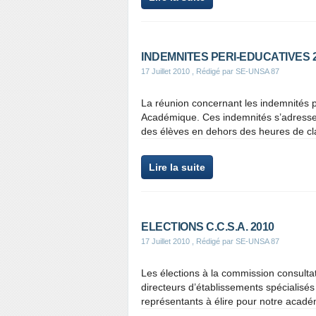
INDEMNITES PERI-EDUCATIVES 2
17 Juillet 2010
, Rédigé par SE-UNSA 87
La réunion concernant les indemnités pé
Académique. Ces indemnités s’adressen
des élèves en dehors des heures de cla
Lire la suite
ELECTIONS C.C.S.A. 2010
17 Juillet 2010
, Rédigé par SE-UNSA 87
Les élections à la commission consult
directeurs d’établissements spécialisés s
représentants à élire pour notre académi