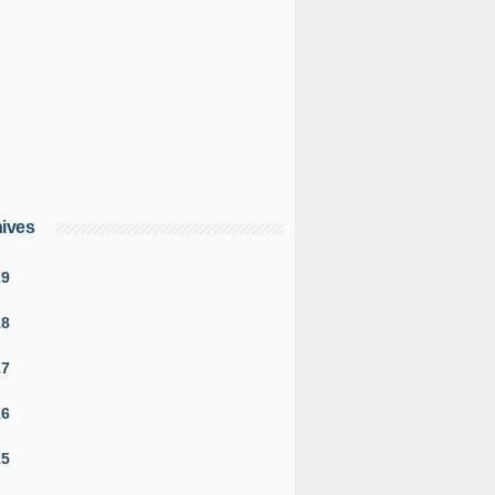
ives
19
18
17
16
15