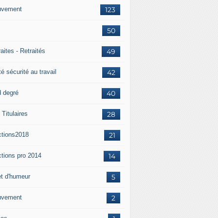
vement
123
50
aites - Retraités
49
é sécurité au travail
42
d degré
40
Titulaires
28
ctions2018
21
ctions pro 2014
14
et d'humeur
5
vement
2