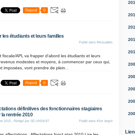
20
Repost
0
20
20
r les étudiants et leurs familles
20
Publié dans
#Actualités
20
fiscale/APL va frapper d'abord les étudiants et leurs
s revenus modestes et moyens, à commencer par ceux qui,
20
 imposées, vont prendre de plein...
20
Repost
0
20
20
ctations définitives des fonctionnaires stagiaires
20
 la rentrée 2010
let 2010
, Rédigé par SE-UNSA 87
Publié dans
#1er degré
Lien
les affectations : Affectations fonct stag 2010 Lire les