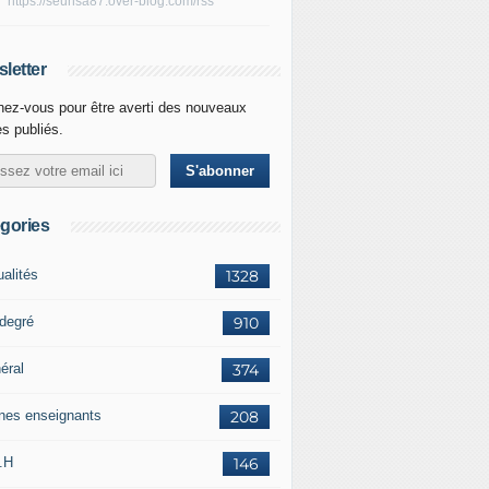
https://seunsa87.over-blog.com/rss
letter
ez-vous pour être averti des nouveaux
es publiés.
gories
ualités
1328
 degré
910
éral
374
nes enseignants
208
.H
146