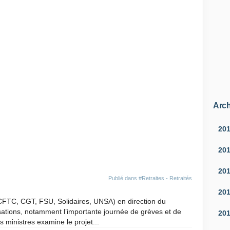
Arch
20
20
20
Publié dans
#Retraites - Retraités
20
 CFTC, CGT, FSU, Solidaires, UNSA) en direction du
sations, notamment l’importante journée de grèves et de
20
s ministres examine le projet...