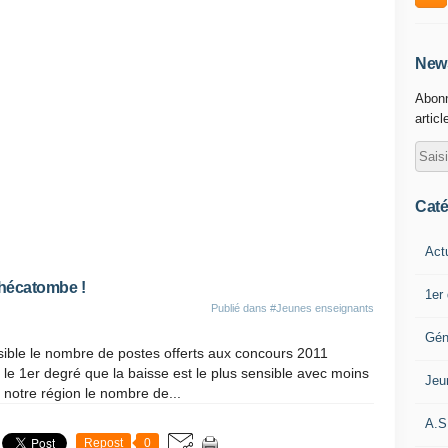
News
Abonn
articl
Caté
Act
'hécatombe !
1er
Publié dans
#Jeunes enseignants
Gén
ble le nombre de postes offerts aux concours 2011
 le 1er degré que la baisse est le plus sensible avec moins
Jeu
 notre région le nombre de...
A.S
Repost
0