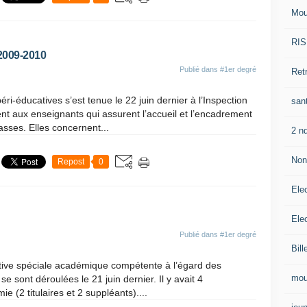
Mou
RIS
009-2010
Publié dans
#1er degré
Retr
ri-éducatives s’est tenue le 22 juin dernier à l’Inspection
sant
t aux enseignants qui assurent l’accueil et l’encadrement
sses. Elles concernent...
2 n
Non 
Repost
0
Ele
Ele
Publié dans
#1er degré
Bill
ative spéciale académique compétente à l’égard des
mou
e sont déroulées le 21 juin dernier. Il y avait 4
e (2 titulaires et 2 suppléants)....