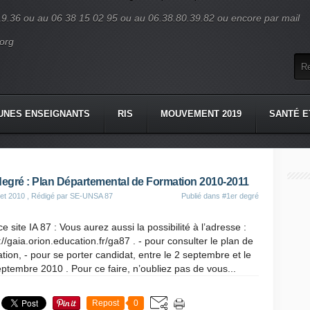
19.36 ou au 06 38 15 02 95 ou au 06.38.80.39.82 ou encore par mail
org
UNES ENSEIGNANTS
RIS
MOUVEMENT 2019
SANTÉ E
degré : Plan Départemental de Formation 2010-2011
let 2010
, Rédigé par SE-UNSA 87
Publié dans
#1er degré
e site IA 87 : Vous aurez aussi la possibilité à l’adresse :
://gaia.orion.education.fr/ga87 . - pour consulter le plan de
tion, - pour se porter candidat, entre le 2 septembre et le
ptembre 2010 . Pour ce faire, n’oubliez pas de vous...
Repost
0