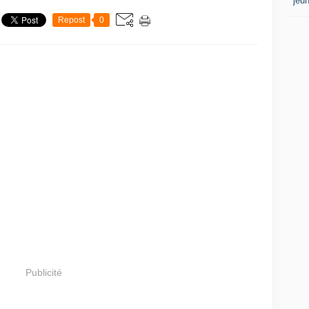
jeu
Repost
0
Publicité