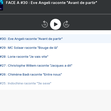
FACE A #30 : Eve Angeli raconte "Avant de partir"
#30 : Eve Angeli raconte "Avant de partir"
#29 : MC Solaar raconte "Bouge de là"
28 : Lorie raconte "Je vais vite"
#27 : Christophe Willem raconte "Jacques a dit"
#26 : Chimène Badi raconte "Entre nous"
#25 : Indochine raconte "3e sexe"
#24 : Zaho raconte "C'est chelou"
#23 : Patrick Bruel raconte "Au café des délices"
#22 : Kyo raconte "Le chemin"