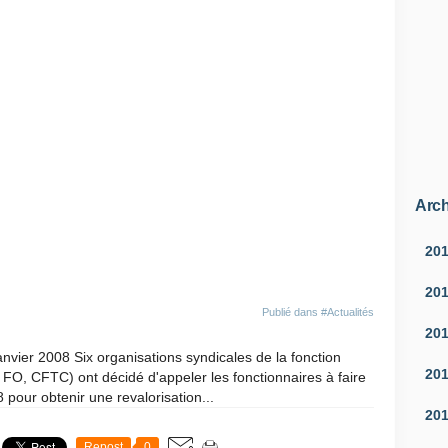
Arch
20
20
Publié dans
#Actualités
20
anvier 2008 Six organisations syndicales de la fonction
20
FO, CFTC) ont décidé d'appeler les fonctionnaires à faire
 pour obtenir une revalorisation...
20
Repost
0