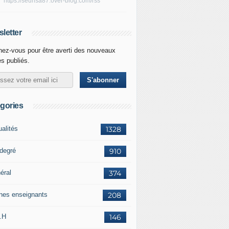
https://seunsa87.over-blog.com/rss
letter
ez-vous pour être averti des nouveaux
es publiés.
gories
ualités
1328
 degré
910
éral
374
nes enseignants
208
.H
146