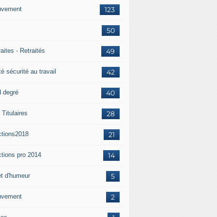
vement
123
50
aites - Retraités
49
é sécurité au travail
42
d degré
40
Titulaires
28
ctions2018
21
ctions pro 2014
14
et d'humeur
5
vement
2