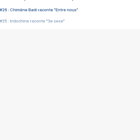
#26 : Chimène Badi raconte "Entre nous"
#25 : Indochine raconte "3e sexe"
#24 : Zaho raconte "C'est chelou"
#23 : Patrick Bruel raconte "Au café des délices"
#22 : Kyo raconte "Le chemin"
#21 : Nolwenn Leroy raconte "Cassé"
#20 : Patrick Hernandez raconte "Born to be alive"
#19 : Lorie raconte "Près de moi"
#18 : Michael Jones raconte "A nos actes manqués" (avec Jean-Jacque
#17 : Khaled raconte "Aïcha"
#16 : Corneille raconte "Parce qu'on vient de loin"
#15 : Indochine raconte "L'aventurier"