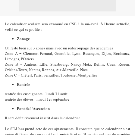
Le calendrier scolaire sera examiné en CSE à la mi-avril. À l'heure actuelle,
voilà ce qui se profile :
Zonage
On reste bien sur 3 zones mais avec un redécoupage des académies
Zone A = Clermont-Ferrand, Grenoble, Lyon, Besançon, Dijon, Bordeaux,
Limoges, POitiers
Zone B = Amiens, Lille, Strasbourg, Nancy-Metz, Reims, Caen, Rouen,
Orléans-Tours, Nantes, Rennes, Aix-Marseille, Nice
Zone C = Créteil, Paris, versailles, Toulouse, Montpellier
Rentrée
rentrée des enseignants : lundi 31 août
rentrée des élèves : mardi 1er septembre
Pont de l'Ascension
Il sera définitivement inscrit dans le calendrier.
Le SE-Unsa prend acte de ces ajustements. Il constate que ce calendrier n’est
guère différent de ceux qui l’ont précédé et qu’il ne répond pas de manière