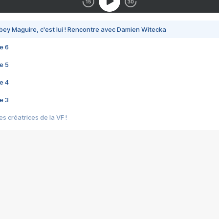
bey Maguire, c'est lui ! Rencontre avec Damien Witecka
e 6
e 5
e 4
e 3
s créatrices de la VF !
e 2
e 1
e Mektoub My Love arrive enfin ! Rencontre avec Shaïn Boumedine et Sal
i : après Toni en famille
elle réalise le bouleversant Dites lui que je l'aime